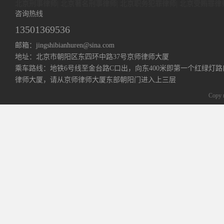
北京刑事律师
|
北京著名刑事律师
|
北京职务犯罪律师
|
北京受贿罪律
咨询热线
13501369536
邮箱：jingshibianhuren@sina.com
地址：北京市朝阳区东四环中路37号京师律师大厦
乘车路线：地铁6号线至金台路C口出，向东400米即第一个红绿灯路
律师大厦，请从京师律师大厦东部朝阳门进入上三层
Copy